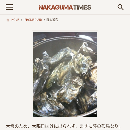
search
HOME
/
iPHONE DIARY
/
陸の孤島
大雪のため、大晦日は外に出られず、まさに陸の孤島なり。