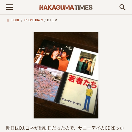
search
HOME
/
iPHONE DIARY
/
DJ.ヨネ
昨日はDJ.ヨネが出勤日だったので、サニーデイのCDばっか