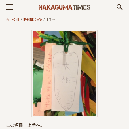
search
HOME
/
iPHONE DIARY
/
上手〜
この短冊、上手〜。