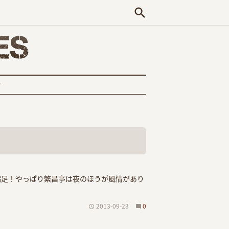
search
T
満足！やっぱり繁昌亭は夜のほうが風情があり
2013-09-23
0