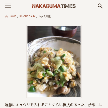
search
HOME
/
iPHONE DIARY
/
レタス炒飯
酢豚にキュウリを入れることくらい抵抗のあった、炒飯にレ