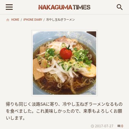
search
HOME
/
iPHONE DIARY
/
冷やし玉ねぎラーメン
帰りも同じく淡路SAに寄り、冷やし玉ねぎラーメンなるもの
を食べました。これ美味しかったので、来季もよろしくお願
いします。
2017-07-27
0