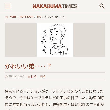
search
HOME
/
NOTEBOOK
/
日々
/
かわいい弟‥‥？
かわいい弟‥‥？
2006-10-20
日々
0
住んでいるマンションがケーブルテレビをひくことになった
そうで、今日はケーブルテレビの工事の日でした。約束の時
間に営業担当っぽい男性と、技術担当っぽい男性の二人組が